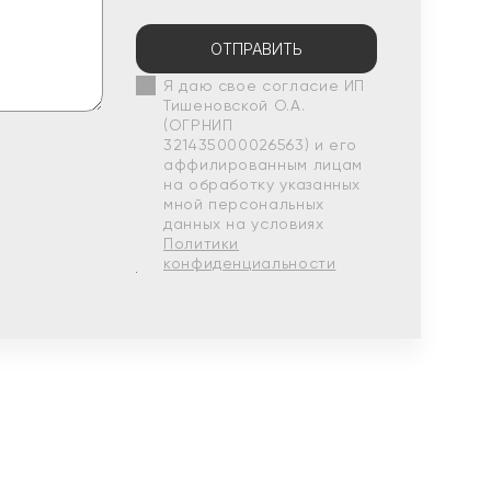
ОТПРАВИТЬ
Я даю свое согласие ИП
Тишеновской О.А.
(ОГРНИП
321435000026563) и его
аффилированным лицам
на обработку указанных
мной персональных
данных на условиях
Политики
конфиденциальности