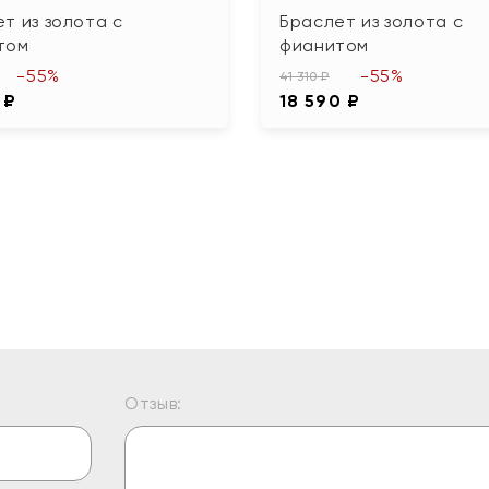
т из золота с
Браслет из золота с
том
фианитом
-55%
-55%
41 310 ₽
 ₽
18 590 ₽
Отзыв: