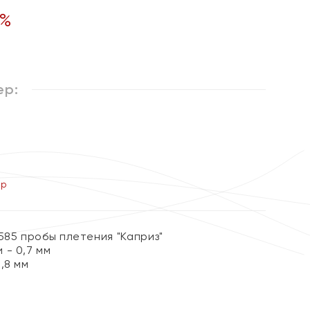
%
ер:
ер
585 пробы плетения "Каприз"
 - 0,7 мм
,8 мм