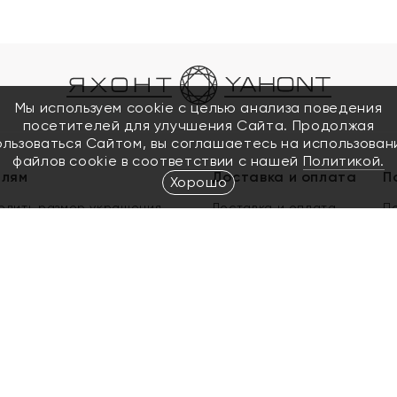
Мы используем cookie с целью анализа поведения
посетителей для улучшения Сайта. Продолжая
ользоваться Сайтом, вы соглашаетесь на использован
файлов cookie в соответствии с нашей
Политикой.
елям
Доставка и оплата
П
Хорошо
елить размер украшения
Доставка и оплата
П
п
обмен золота
ый подарочный сертификат
ользования Электронным
м сертификатом «Яхонт»