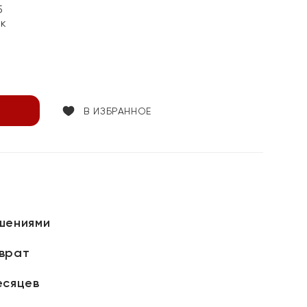
5
ок
В ИЗБРАННОЕ
шениями
зврат
есяцев