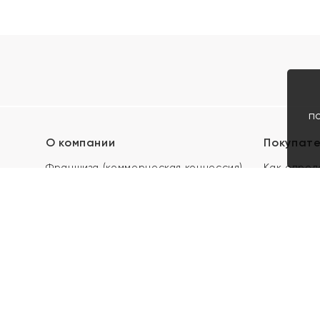
п
О компании
Покупат
Франшиза (коммерческая концессия)
Как опред
Карьера в ЯХОНТ
Акции
Контакты
Скупка и 
Магазины
Отзывы
Электронн
Правила п
подарочны