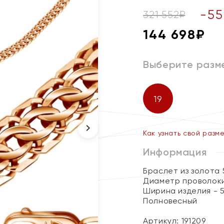
-
55
321 552
₽
144 698
₽
Выберите разм
19
Как узнать свой разм
Информация
Браслет из золота 
Диаметр проволоки
Ширина изделия - 5
Полновесный
Артикул: 191209