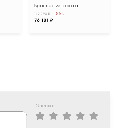
Браслет из золота
Б
"
-55%
169 290 ₽
76 181 ₽
40
1
Оценка: