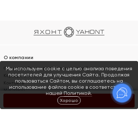
О компании
Франшиза (коммерческая концессия)
Мы используем cookie с целью анализа поведения
посетителей для улучшения Сайта. Продолжая
Карьера в ЯХОНТ
пользоваться Сайтом, вы соглашаетесь на
Контакты
использование файлов cookie в соответствии с
Магазины
нашей
Политикой.
Хорошо
КУПИТЬ
Покупателям
Как определить размер украшения
Киров
Акции
Магазины
Скупка и обмен золота