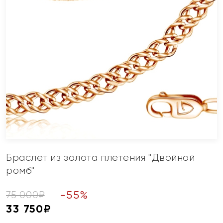
Браслет из золота плетения "Двойной
ромб"
-
55
%
75 000
₽
33 750
₽