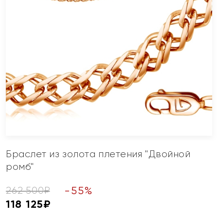
Браслет из золота плетения "Двойной
ромб"
-
55
%
262 500
₽
118 125
₽