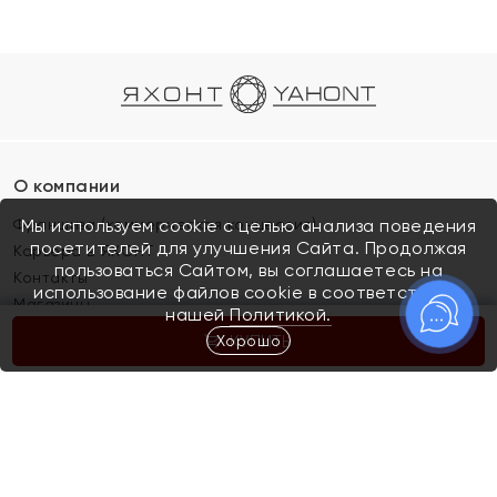
О компании
Франшиза (коммерческая концессия)
Мы используем cookie с целью анализа поведения
посетителей для улучшения Сайта. Продолжая
Карьера в ЯХОНТ
пользоваться Сайтом, вы соглашаетесь на
Контакты
использование файлов cookie в соответствии с
Магазины
нашей
Политикой.
Хорошо
КУПИТЬ
Покупателям
Как определить размер украшения
Киров
Акции
Магазины
Скупка и обмен золота
Отзывы