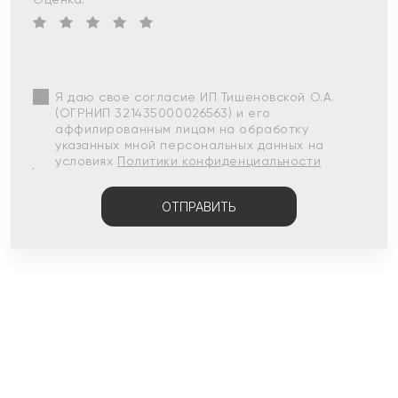
Я даю свое согласие ИП Тишеновской О.А.
(ОГРНИП 321435000026563) и его
аффилированным лицам на обработку
указанных мной персональных данных на
условиях
Политики конфиденциальности
ОТПРАВИТЬ