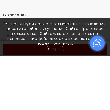
О компании
Франшиза (коммерческая концессия)
Мы используем cookie с целью анализа поведения
посетителей для улучшения Сайта. Продолжая
Карьера в ЯХОНТ
пользоваться Сайтом, вы соглашаетесь на
Контакты
использование файлов cookie в соответствии с
Магазины
нашей
Политикой.
Хорошо
КУПИТЬ
Покупателям
Как определить размер украшения
Киров
Акции
Магазины
Скупка и обмен золота
Отзывы
Электронный подарочный сертификат
Помолвка и свадьба
Правила пользования Электронным
Каталог
подарочным сертификатом «Яхонт»
Новинки
Доставка и оплата
Акции