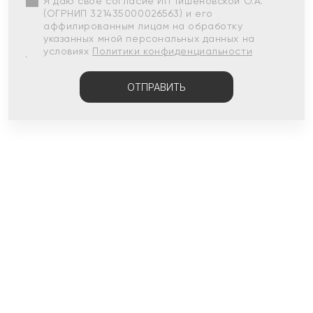
Я даю свое согласие ИП Тишеновской О.А.
(ОГРНИП 321435000026563) и его
аффилированным лицам на обработку
указанных мной персональных данных на
условиях
Политики конфиденциальности
ОТПРАВИТЬ