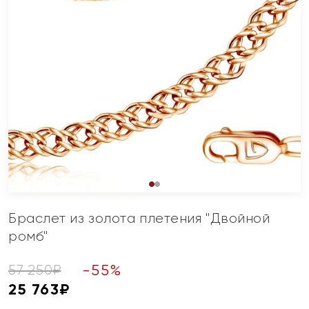
Браслет из золота плетения "Двойной
ромб"
-
55
%
57 250
₽
25 763
₽