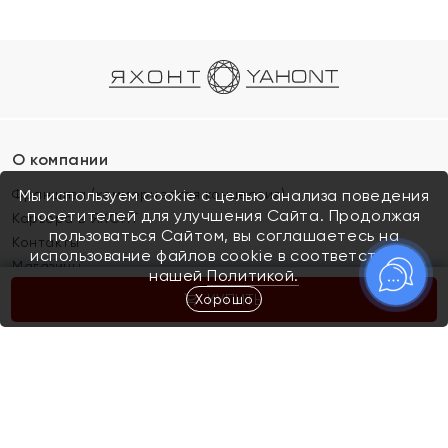
О компании
Франшиза (коммерческая концессия)
Мы используем cookie с целью анализа поведения
посетителей для улучшения Сайта. Продолжая
Карьера в ЯХОНТ
пользоваться Сайтом, вы соглашаетесь на
Контакты
использование файлов cookie в соответствии с
Магазины
нашей
Политикой.
Хорошо
КУПИТЬ
Покупателям
Как определить размер украшения
Киров
Акции
Магазины
Скупка и обмен золота
Отзывы
Электронный подарочный сертификат