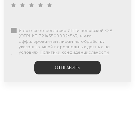
Я даю свое согласие ИП Тишеновской О.А.
(ОГРНИП 321435000026563) и его
аффилированным лицам на обработку
указанных мной персональных данных на
условиях
Политики конфиденциальности
ОТПРАВИТЬ