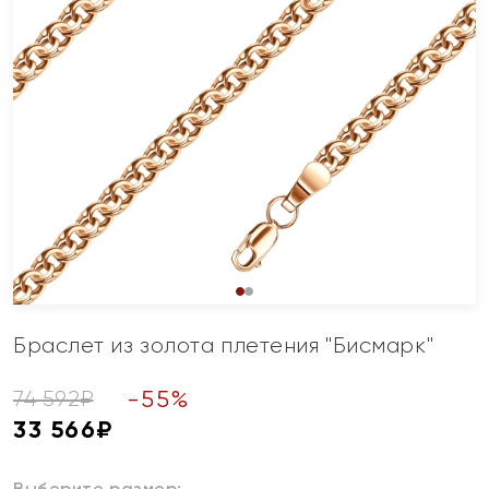
Браслет из золота плетения "Бисмарк"
-
55
%
74 592
₽
33 566
₽
Выберите размер: