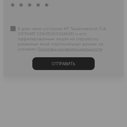
Я даю свое согласие ИП Тишеновской О.А.
(ОГРНИП 321435000026563) и его
аффилированным лицам на обработку
указанных мной персональных данных на
условиях
Политики конфиденциальности
ОТПРАВИТЬ