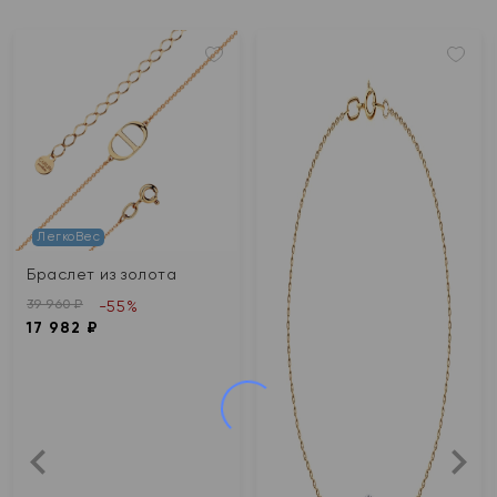
ЛегкоВес
Браслет из золота
39 960 ₽
-55%
17 982 ₽