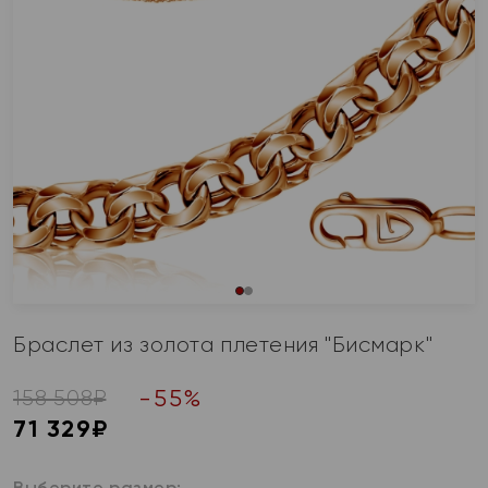
Браслет из золота плетения "Бисмарк"
-
55
%
158 508
₽
71 329
₽
Выберите размер: