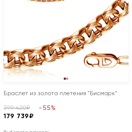
Браслет из золота плетения "Бисмарк"
-
55
%
399 420
₽
179 739
₽
Выберите размер: