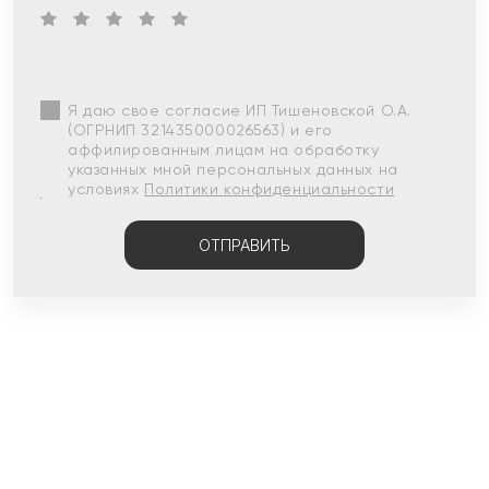
Я даю свое согласие ИП Тишеновской О.А.
(ОГРНИП 321435000026563) и его
аффилированным лицам на обработку
указанных мной персональных данных на
условиях
Политики конфиденциальности
ОТПРАВИТЬ