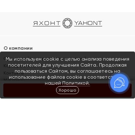
О компании
Франшиза (коммерческая концессия)
Мы используем cookie с целью анализа поведения
посетителей для улучшения Сайта. Продолжая
Карьера в ЯХОНТ
пользоваться Сайтом, вы соглашаетесь на
Контакты
использование файлов cookie в соответствии с
Магазины
нашей
Политикой.
Хорошо
КУПИТЬ
Покупателям
Как определить размер украшения
Киров
Акции
Магазины
Скупка и обмен золота
Отзывы
Электронный подарочный сертификат