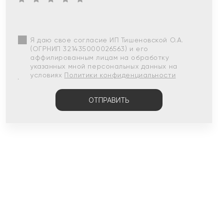
Я даю свое согласие ИП Тишеновской О.А.
(ОГРНИП 321435000026563) и его
аффилированным лицам на обработку
указанных мной персональных данных на
условиях
Политики конфиденциальности
ОТПРАВИТЬ