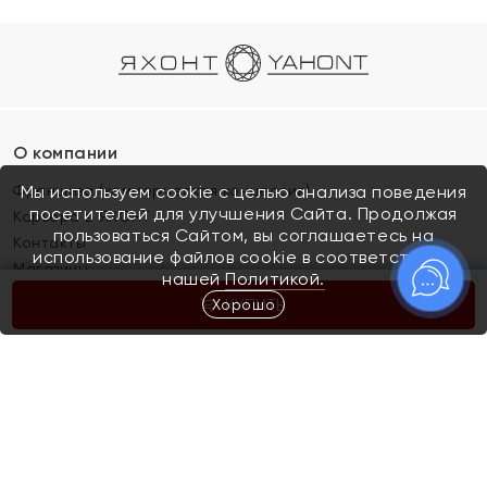
О компании
Франшиза (коммерческая концессия)
Мы используем cookie с целью анализа поведения
посетителей для улучшения Сайта. Продолжая
Карьера в ЯХОНТ
пользоваться Сайтом, вы соглашаетесь на
Контакты
использование файлов cookie в соответствии с
Магазины
нашей
Политикой.
Хорошо
КУПИТЬ
Покупателям
Как определить размер украшения
Киров
Акции
Магазины
Скупка и обмен золота
Отзывы
Электронный подарочный сертификат
Помолвка и свадьба