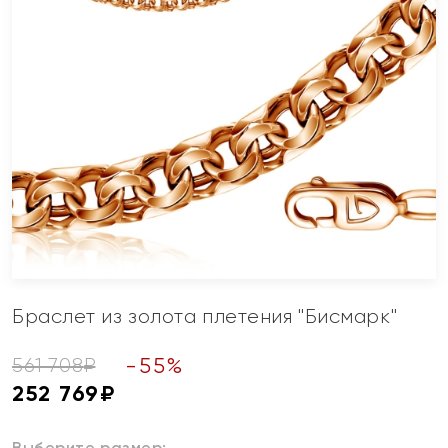
Браслет из золота плетения "Бисмарк"
-
55
%
561 708
₽
252 769
₽
Выберите размер: