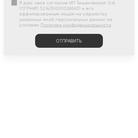
Я даю свое согласие ИП Тишеновской О.А.
(ОГРНИП 321435000026563) и его
аффилированным лицам на обработку
указанных мной персональных данных на
условиях
Политики конфиденциальности
ОТПРАВИТЬ