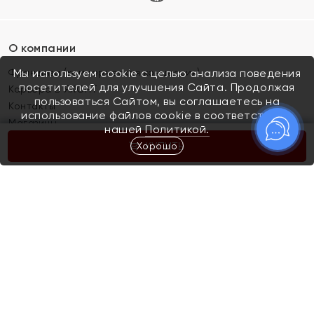
О компании
Франшиза (коммерческая концессия)
Мы используем cookie с целью анализа поведения
посетителей для улучшения Сайта. Продолжая
Карьера в ЯХОНТ
пользоваться Сайтом, вы соглашаетесь на
Контакты
использование файлов cookie в соответствии с
Магазины
нашей
Политикой.
Хорошо
КУПИТЬ
Покупателям
Как определить размер украшения
Киров
Акции
Магазины
Скупка и обмен золота
Отзывы
Электронный подарочный сертификат
Помолвка и свадьба
Правила пользования Электронным
Каталог
подарочным сертификатом «Яхонт»
Новинки