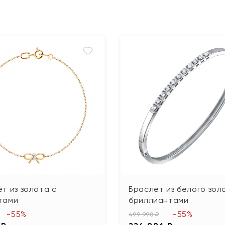
т из золота с
Браслет из белого зол
тами
бриллиантами
-55%
-55%
499 990 ₽