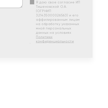
Я даю свое согласие ИП
Тишеновской О.А.
(ОГРНИП
321435000026563) и его
аффилированным лицам
на обработку указанных
мной персональных
данных на условиях
Политики
конфиденциальности