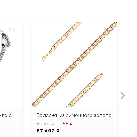
ота с
Браслет из лимонного золота
Б
-55%
194 670 ₽
24
87 602 ₽
11