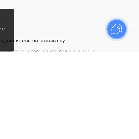
ие
одпишитесь на рассылку
одпишитесь, чтобы узнать больше о новых
оступлениях, новостях и спецпредложениях Яхонт!
Я даю свое согласие ИП Тишеновской О.А.
(ОГРНИП 321435000026563) и его
аффилированным лицам на обработку указанных
мной персональных данных на условиях
Политики