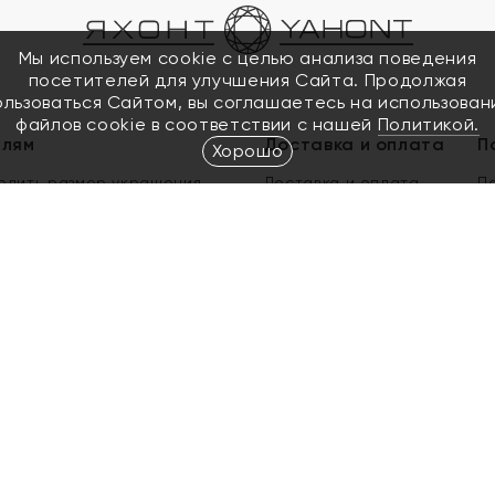
Мы используем cookie с целью анализа поведения
посетителей для улучшения Сайта. Продолжая
ользоваться Сайтом, вы соглашаетесь на использован
файлов cookie в соответствии с нашей
Политикой.
елям
Доставка и оплата
П
Хорошо
елить размер украшения
Доставка и оплата
П
п
обмен золота
ый подарочный сертификат
ользования Электронным
м сертификатом «Яхонт»