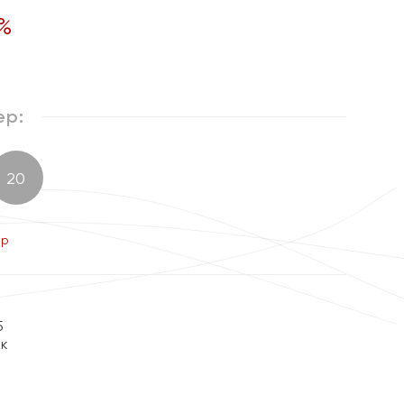
%
ер:
20
ер
5
ок