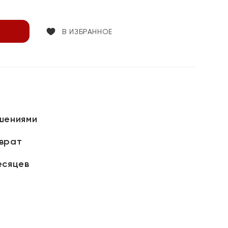
В ИЗБРАННОЕ
шениями
зврат
есяцев