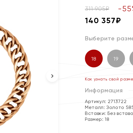
-
55
311 905
₽
140 357
₽
Выберите разм
18
19
Как узнать свой разм
Информация
Артикул: 2713722
Металл:
Золото 58
Вставки:
Без встав
Размер:
18