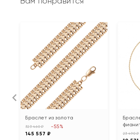
Вам понравится
Браслет из золота
Брасле
фиани
-55%
323 460 ₽
145 557 ₽
23 490 ₽