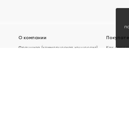
п
О компании
Покупат
Франшиза (коммерческая концессия)
Как опред
Карьера в ЯХОНТ
Акции
Контакты
Скупка и 
Магазины
Отзывы
Электронн
Правила п
подарочны