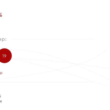
%
ер:
19
ер
5
ок