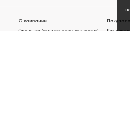
п
О компании
Покупат
Франшиза (коммерческая концессия)
Как опред
Карьера в ЯХОНТ
Акции
Контакты
Скупка и 
Магазины
Отзывы
Электронн
Правила п
подарочны