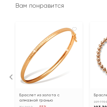
Вам понравится
Браслет из золота с
Брасле
алмазной гранью
229 770 
-55%
156 060 ₽