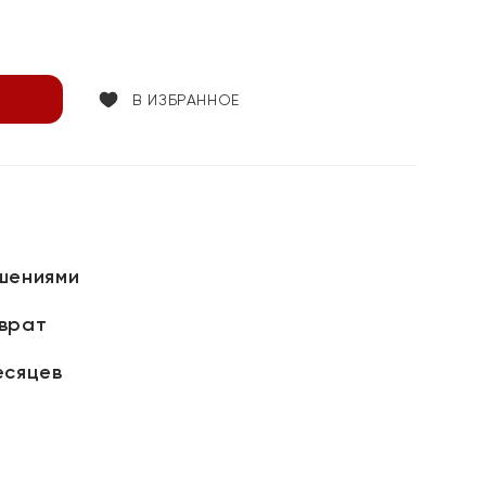
В ИЗБРАННОЕ
шениями
зврат
есяцев