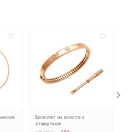
никсом
Браслет из золота с
Б
отверткой
б
-55%
408 780 ₽
62