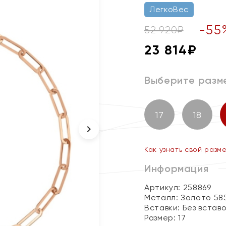
ЛегкоВес
-
55
52 920
₽
23 814
₽
Выберите разм
17
18
Как узнать свой разм
Информация
Артикул: 258869
Металл:
Золото 58
Вставки:
Без встав
Размер:
17