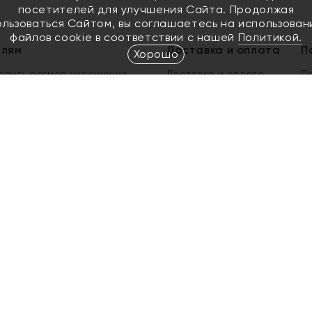
посетителей для улучшения Сайта. Продолжая
ользоваться Сайтом, вы соглашаетесь на использован
файлов cookie в соответствии с нашей
Политикой.
елям
Доставка и оплата
П
Хорошо
елить размер украшения
Доставка и оплата
П
п
обмен золота
ый подарочный сертификат
ользования Электронным
м сертификатом «Яхонт»