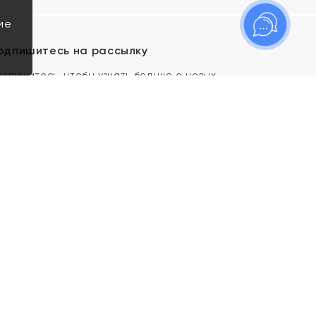
ие
одпишитесь на рассылку
одпишитесь, чтобы узнать больше о новых
оступлениях, новостях и спецпредложениях Яхонт!
Я даю свое согласие ИП Тишеновской О.А.
(ОГРНИП 321435000026563) и его
аффилированным лицам на обработку указанных
мной персональных данных на условиях
Политики
конфиденциальности