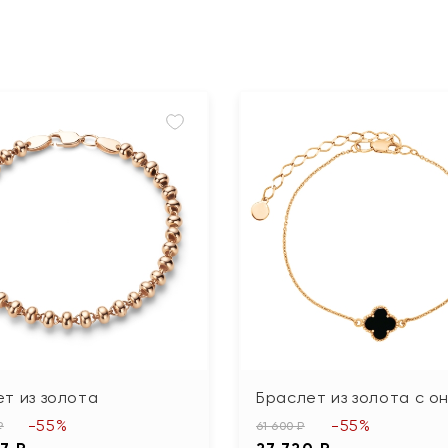
т из золота
Браслет из золота с о
-55%
-55%
₽
61 600 ₽