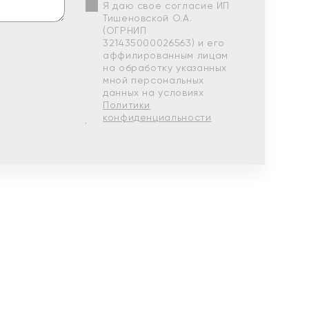
Я даю свое согласие ИП
Тишеновской О.А.
(ОГРНИП
321435000026563) и его
аффилированным лицам
на обработку указанных
мной персональных
данных на условиях
Политики
конфиденциальности