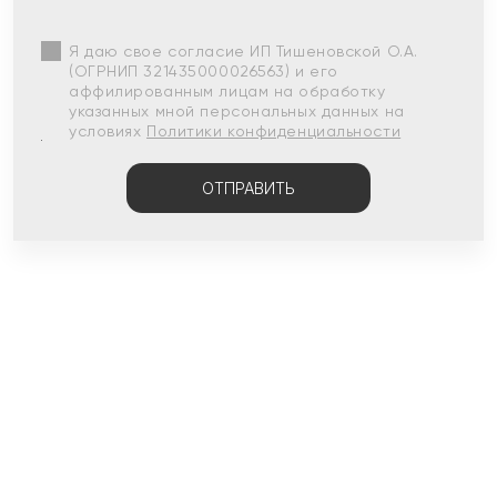
Я даю свое согласие ИП Тишеновской О.А.
(ОГРНИП 321435000026563) и его
аффилированным лицам на обработку
указанных мной персональных данных на
условиях
Политики конфиденциальности
ОТПРАВИТЬ