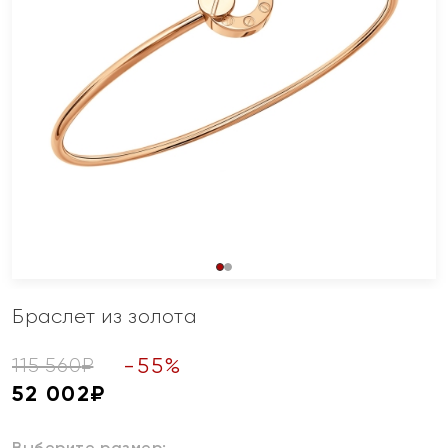
Браслет из золота
-
55
%
115 560
₽
52 002
₽
Выберите размер: