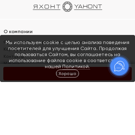
О компании
Франшиза (коммерческая концессия)
Мы используем cookie с целью анализа поведения
посетителей для улучшения Сайта. Продолжая
Карьера в ЯХОНТ
пользоваться Сайтом, вы соглашаетесь на
Контакты
использование файлов cookie в соответствии с
Магазины
нашей
Политикой.
Хорошо
КУПИТЬ
Покупателям
Как определить размер украшения
Киров
Акции
Магазины
Скупка и обмен золота
Отзывы
Электронный подарочный сертификат
Помолвка и свадьба
Правила пользования Электронным
Каталог
подарочным сертификатом «Яхонт»