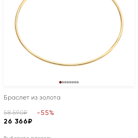
Браслет из золота
-
55
%
58 590
₽
26 366
₽
Выберите размер: