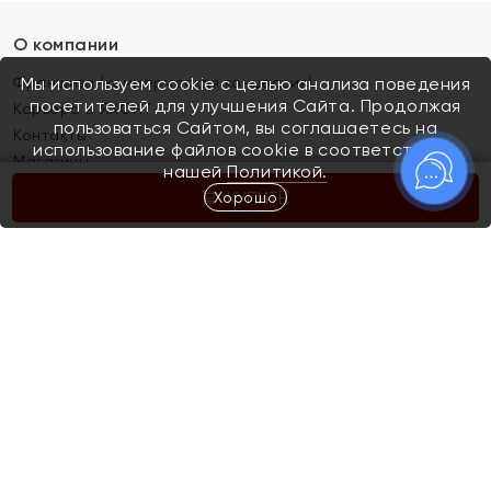
О компании
Франшиза (коммерческая концессия)
Мы используем cookie с целью анализа поведения
посетителей для улучшения Сайта. Продолжая
Карьера в ЯХОНТ
пользоваться Сайтом, вы соглашаетесь на
Контакты
использование файлов cookie в соответствии с
Магазины
нашей
Политикой.
Хорошо
КУПИТЬ
Покупателям
Как определить размер украшения
Киров
Акции
Магазины
Скупка и обмен золота
Отзывы
Электронный подарочный сертификат
Помолвка и свадьба
Правила пользования Электронным
Каталог
подарочным сертификатом «Яхонт»
Новинки
Доставка и оплата
Акции