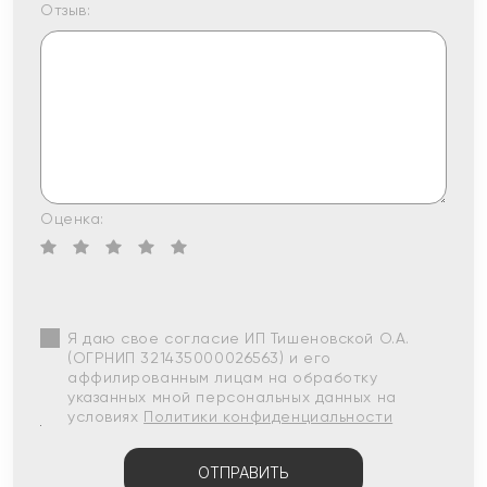
Отзыв:
Оценка:
Я даю свое согласие ИП Тишеновской О.А.
(ОГРНИП 321435000026563) и его
аффилированным лицам на обработку
указанных мной персональных данных на
условиях
Политики конфиденциальности
ОТПРАВИТЬ