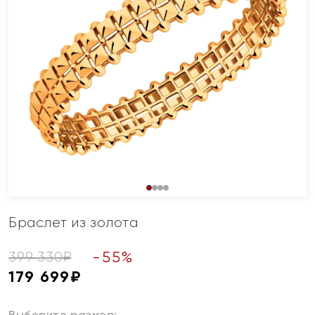
Браслет из золота
-
55
%
399 330
₽
179 699
₽
Выберите размер: