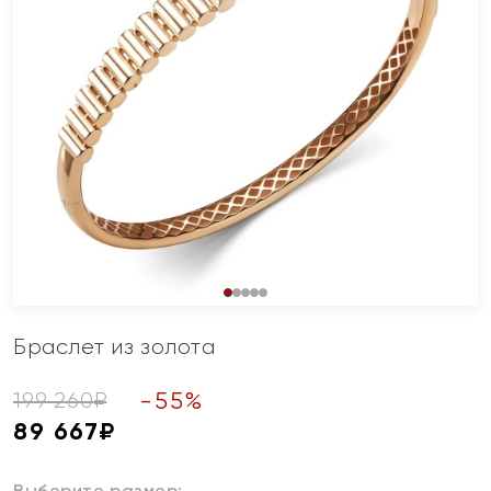
Браслет из золота
-
55
%
199 260
₽
89 667
₽
Выберите размер: