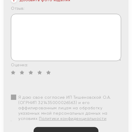
Отзыв:
Оценка:
Я даю свое согласие ИП Тишеновской О.А.
(ОГРНИП 321435000026563) и его
аффилированным лицам на обработку
указанных мной персональных данных на
условиях
Политики конфиденциальности