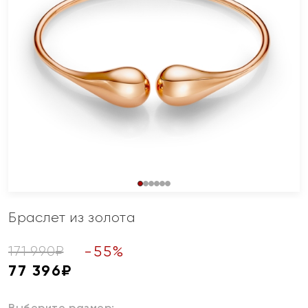
Браслет из золота
-
55
%
171 990
₽
77 396
₽
Выберите размер: