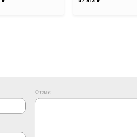
 ₽
67 813 ₽
Отзыв: