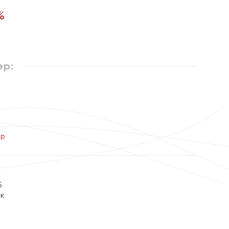
%
ер:
ер
5
ок