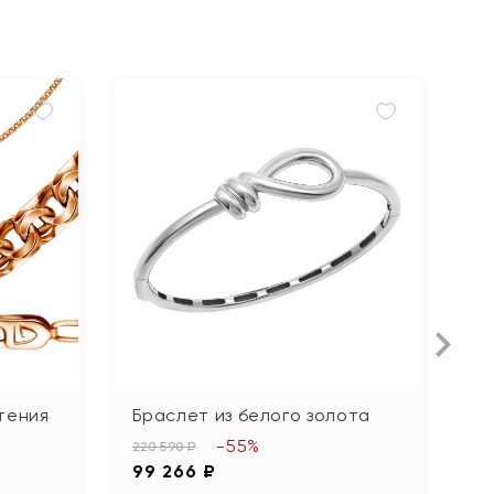
тения
Браслет из белого золота
Б
-55%
220 590 ₽
26
99 266 ₽
1