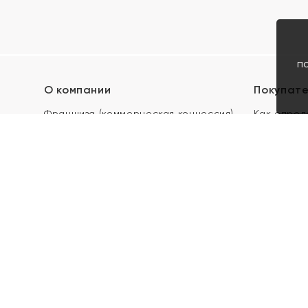
п
О компании
Покупат
Франшиза (коммерческая концессия)
Как опред
Карьера в ЯХОНТ
Акции
Контакты
Скупка и 
Магазины
Отзывы
Электронн
Правила п
подарочны