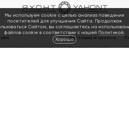
Мы используем cookie с целью анализа поведения
посетителей для улучшения Сайта. Продолжая
ользоваться Сайтом, вы соглашаетесь на использован
файлов cookie в соответствии с нашей
Политикой.
елям
Доставка и оплата
П
Хорошо
елить размер украшения
Доставка и оплата
П
п
обмен золота
ый подарочный сертификат
ользования Электронным
м сертификатом «Яхонт»