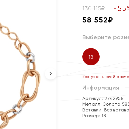
-
55
130 115
₽
58 552
₽
Выберите разм
18
Как узнать свой разм
Информация
Артикул: 2742958
Металл:
Золото 58
Вставки:
Без встав
Размер:
18