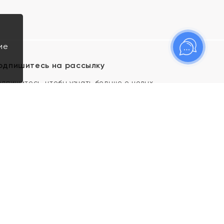
ие
одпишитесь на рассылку
одпишитесь, чтобы узнать больше о новых
оступлениях, новостях и спецпредложениях Яхонт!
Я даю свое согласие ИП Тишеновской О.А.
(ОГРНИП 321435000026563) и его
аффилированным лицам на обработку указанных
мной персональных данных на условиях
Политики