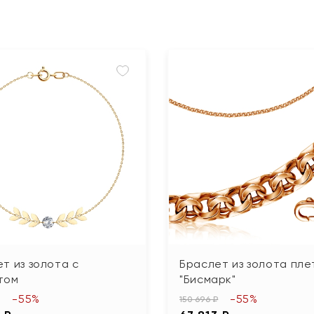
т из золота с
Браслет из золота пле
том
"Бисмарк"
-55%
-55%
150 696 ₽