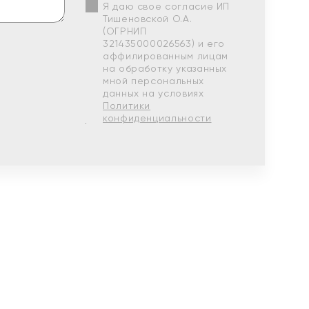
Я даю свое согласие ИП
Тишеновской О.А.
(ОГРНИП
321435000026563) и его
аффилированным лицам
на обработку указанных
мной персональных
данных на условиях
Политики
конфиденциальности