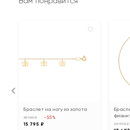
Вам понравится
Браслет на ногу из золота
Брасле
фиани
-55%
35 100 ₽
15 795 ₽
29 970 ₽