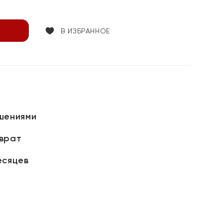
В ИЗБРАННОЕ
шениями
зврат
есяцев