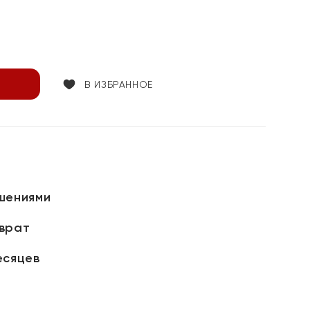
В ИЗБРАННОЕ
шениями
зврат
есяцев