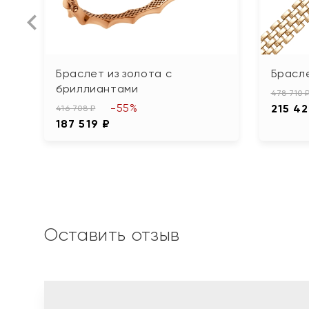
Браслет из золота с
Брасле
бриллиантами
478 710 
-55%
215 4
416 708 ₽
187 519 ₽
Оставить отзыв