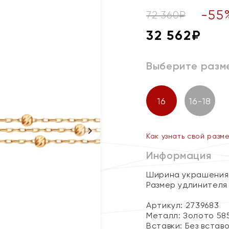
-
55
72 360
₽
32 562
₽
Выберите разм
16
16-18
Как узнать свой разм
Информация
Ширина украшения 
Размер удлинителя 
Артикул: 2739683
Металл:
Золото 58
Вставки:
Без встав