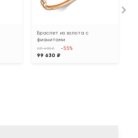
Браслет из золота с
Б
фианитами
з
-55%
221 400 ₽
29
99 630 ₽
1