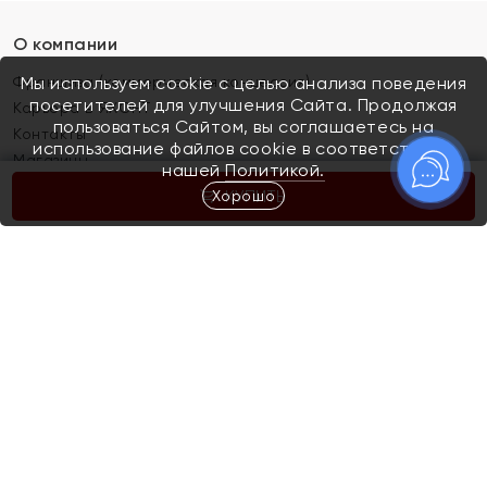
О компании
Франшиза (коммерческая концессия)
Мы используем cookie с целью анализа поведения
посетителей для улучшения Сайта. Продолжая
Карьера в ЯХОНТ
пользоваться Сайтом, вы соглашаетесь на
Контакты
использование файлов cookie в соответствии с
Магазины
нашей
Политикой.
Хорошо
КУПИТЬ
Покупателям
Как определить размер украшения
Киров
Акции
Магазины
Скупка и обмен золота
Отзывы
Электронный подарочный сертификат
Помолвка и свадьба
Правила пользования Электронным
Каталог
подарочным сертификатом «Яхонт»
Новинки
Доставка и оплата
Акции