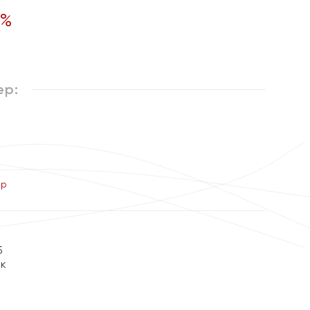
%
ер:
ер
5
ок