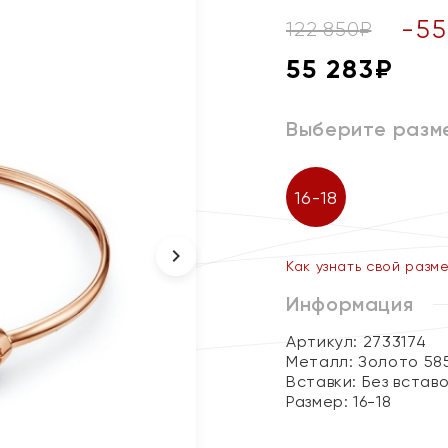
-
55
122 850
₽
55 283
₽
Выберите разм
16-18
Как узнать свой разм
Информация
Артикул: 2733174
Металл:
Золото 58
Вставки:
Без встав
Размер:
16-18