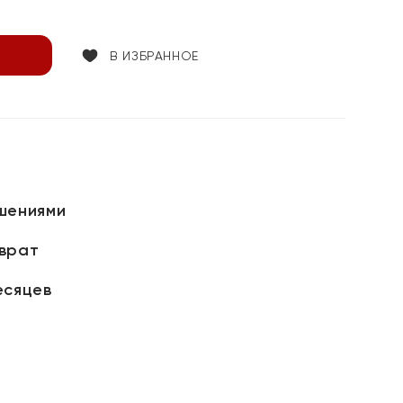
В ИЗБРАННОЕ
шениями
зврат
есяцев