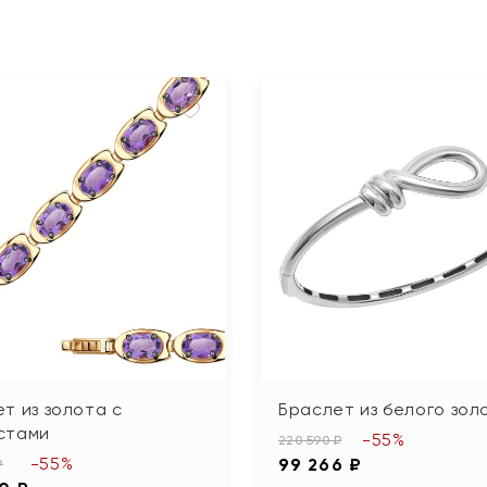
т из золота с
Браслет из белого зол
стами
-55%
220 590 ₽
-55%
99 266 ₽
₽