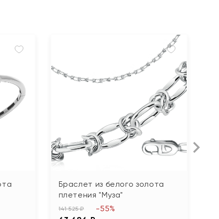
ота
Браслет из белого золота
Б
плетения "Муза"
б
-55%
141 525 ₽
135