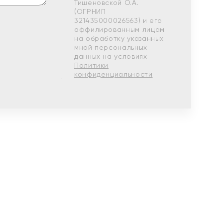
Тишеновской О.А.
(ОГРНИП
321435000026563) и его
аффилированным лицам
на обработку указанных
мной персональных
данных на условиях
Политики
конфиденциальности