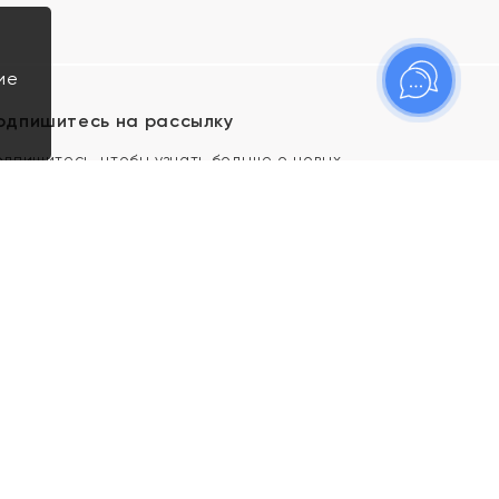
ие
одпишитесь на рассылку
одпишитесь, чтобы узнать больше о новых
оступлениях, новостях и спецпредложениях Яхонт!
Я даю свое согласие ИП Тишеновской О.А.
(ОГРНИП 321435000026563) и его
аффилированным лицам на обработку указанных
мной персональных данных на условиях
Политики
конфиденциальности