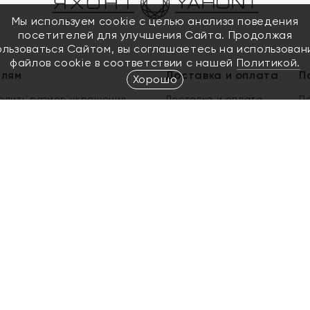
Мы используем cookie с целью анализа поведения
посетителей для улучшения Сайта. Продолжая
ользоваться Сайтом, вы соглашаетесь на использован
файлов cookie в соответствии с нашей
Политикой.
елям
Доставка и оплата
П
Хорошо
елить размер украшения
Доставка и оплата
П
п
обмен золота
ый подарочный сертификат
ользования Электронным
м сертификатом «Яхонт»