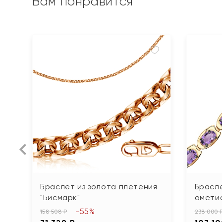
Вам понравится
Браслет из золота плетения
Брасле
"Бисмарк"
амети
-55%
158 508 ₽
238 000 