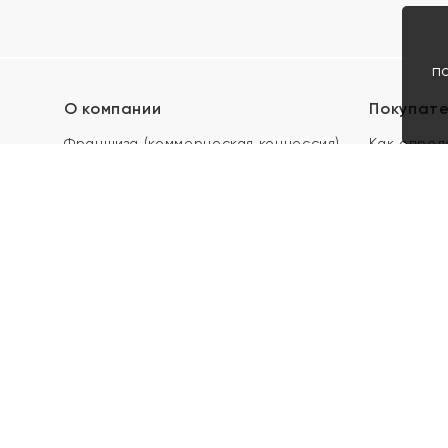
п
О компании
Покупат
Франшиза (коммерческая концессия)
Как опред
Карьера в ЯХОНТ
Акции
Контакты
Скупка и 
Магазины
Отзывы
Электронн
Правила п
подарочны