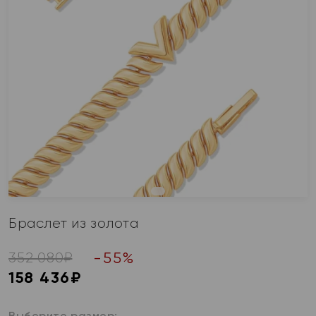
Браслет из золота
-
55
%
352 080
₽
158 436
₽
Выберите размер: