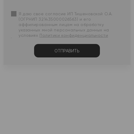
Я даю свое согласие ИП Тишеновской О.А.
(ОГРНИП 321435000026563) и его
аффилированным лицам на обработку
указанных мной персональных данных на
условиях
Политики конфиденциальности
ОТПРАВИТЬ