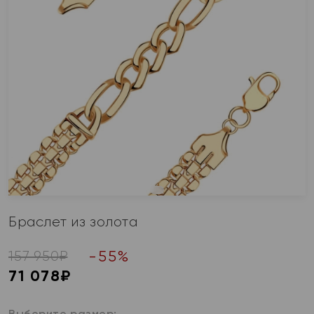
Браслет из золота
-
55
%
157 950
₽
71 078
₽
Выберите размер: