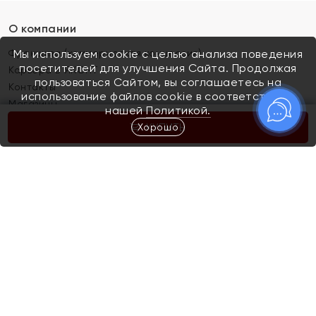
О компании
Франшиза (коммерческая концессия)
Мы используем cookie с целью анализа поведения
посетителей для улучшения Сайта. Продолжая
Карьера в ЯХОНТ
пользоваться Сайтом, вы соглашаетесь на
Контакты
использование файлов cookie в соответствии с
Магазины
нашей
Политикой.
Хорошо
КУПИТЬ
Покупателям
Как определить размер украшения
Киров
Акции
Магазины
Скупка и обмен золота
Отзывы
Электронный подарочный сертификат
Помолвка и свадьба
Правила пользования Электронным
Каталог
подарочным сертификатом «Яхонт»
Новинки
Доставка и оплата
Акции