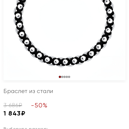
Браслет из стали
-
50
%
3 686
₽
1 843
₽
Выберите размер: