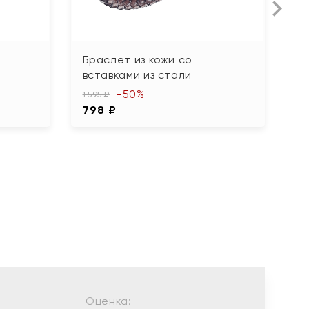
Браслет из кожи со
Б
вставками из стали
в
-50%
1 595 ₽
3 
798 ₽
1
Оценка: