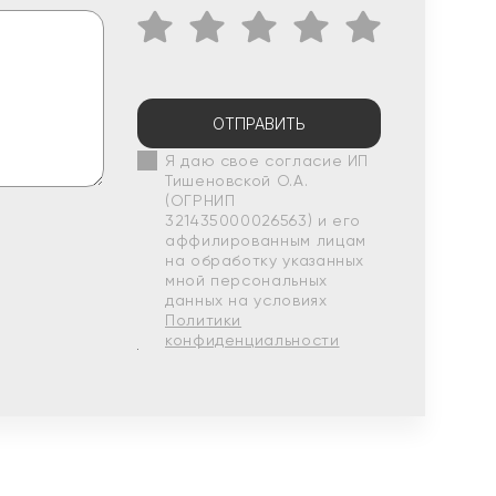
ОТПРАВИТЬ
Я даю свое согласие ИП
Тишеновской О.А.
(ОГРНИП
321435000026563) и его
аффилированным лицам
на обработку указанных
мной персональных
данных на условиях
Политики
конфиденциальности