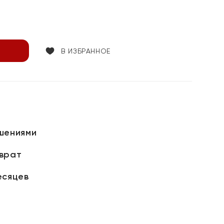
В ИЗБРАННОЕ
шениями
зврат
есяцев