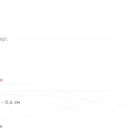
%
ер:
ер
- 0,4 см
ок