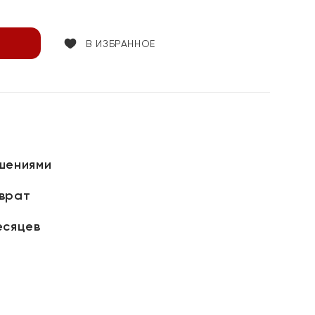
В ИЗБРАННОЕ
шениями
зврат
есяцев