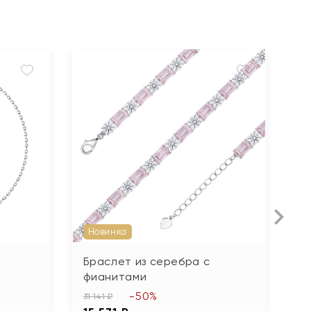
Новинка
Браслет из серебра с
Б
фианитами
т
-50%
31 141 ₽
9 