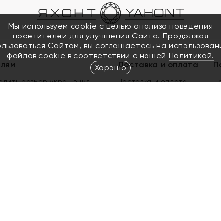
Мы используем cookie с целью анализа поведения
посетителей для улучшения Сайта. Продолжая
ользоваться Сайтом, вы соглашаетесь на использован
файлов cookie в соответствии с нашей
Политикой.
елям
Доставка и оплата
П
Хорошо
елить размер украшения
Доставка и оплата
П
п
обмен золота
ый подарочный сертификат
ользования Электронным
м сертификатом «Яхонт»