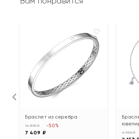
Вам понравится
Браслет из серебра
Брасле
ювели
-50%
14 818 ₽
7 409 ₽
4 306 ₽