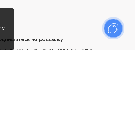
ие
одпишитесь на рассылку
одпишитесь, чтобы узнать больше о новых
оступлениях, новостях и спецпредложениях Яхонт!
Я даю свое согласие ИП Тишеновской О.А.
(ОГРНИП 321435000026563) и его
аффилированным лицам на обработку указанных
мной персональных данных на условиях
Политики