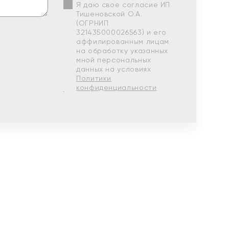
Я даю свое согласие ИП
Тишеновской О.А.
(ОГРНИП
321435000026563) и его
аффилированным лицам
на обработку указанных
мной персональных
данных на условиях
Политики
конфиденциальности