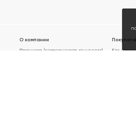
п
О компании
Покупат
Франшиза (коммерческая концессия)
Как опред
Карьера в ЯХОНТ
Акции
Контакты
Скупка и 
Магазины
Отзывы
Электронн
Правила п
подарочны