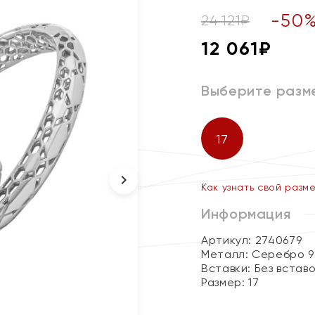
-
50
24 121
₽
12 061
₽
Выберите разм
17
Как узнать свой разм
Информация
Артикул: 2740679
Металл:
Серебро 9
Вставки:
Без встав
Размер:
17