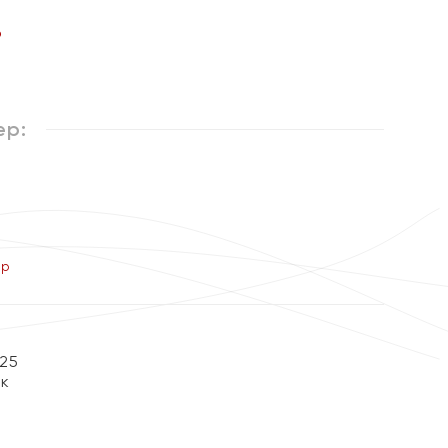
%
ер:
ер
25
ок