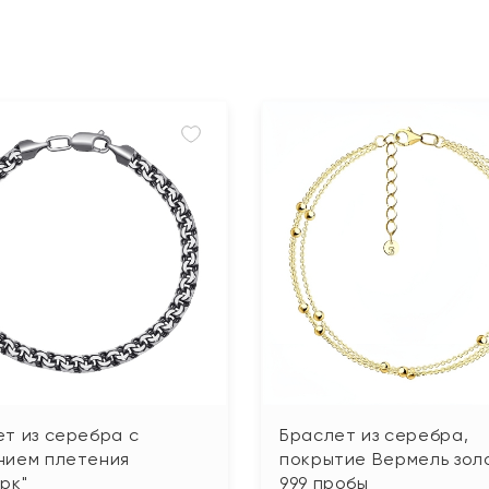
т из серебра с
Браслет из серебра,
нием плетения
покрытие Вермель зол
рк"
999 пробы