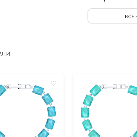
ВСЕ 
ели