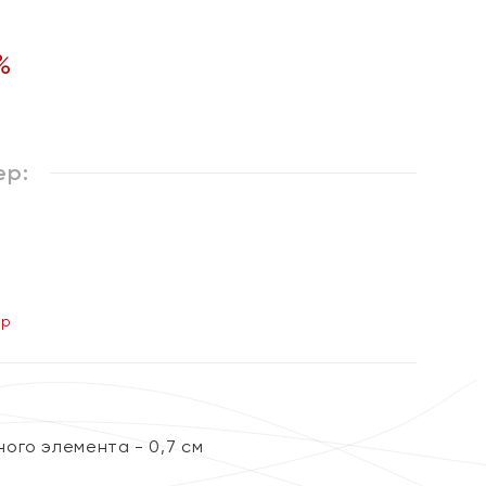
%
ер:
ер
ого элемента - 0,7 см