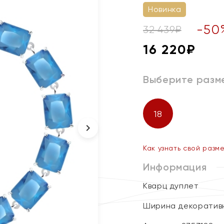
Новинка
-
50
32 439
₽
16 220
₽
Выберите разм
18
Как узнать свой разм
Информация
Кварц дуплет
Ширина декоративн