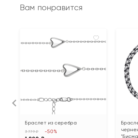
Вам понравится
Браслет из серебра
Брасле
черне
-50%
3 779 ₽
"Бисма