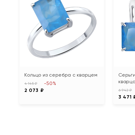
Кольцо из серебра с кварцем
Серьги
кварц
-50%
4 145 ₽
2 073 ₽
6 942 ₽
3 471 