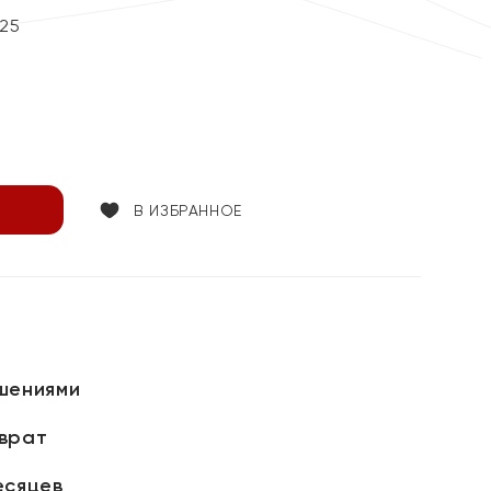
25
В ИЗБРАННОЕ
шениями
зврат
есяцев