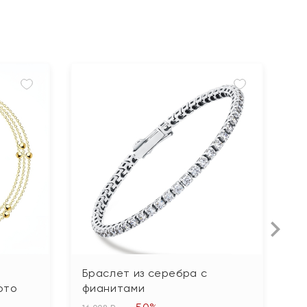
Браслет из серебра с
Б
ото
фианитами
п