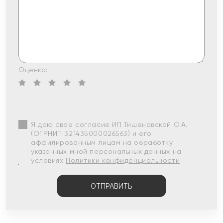
Оценка:
Я даю свое согласие ИП Тишеновской О.А.
(ОГРНИП 321435000026563) и его
аффилированным лицам на обработку
указанных мной персональных данных на
условиях
Политики конфиденциальности
ОТПРАВИТЬ