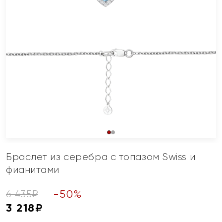
Браслет из серебра с топазом Swiss и
фианитами
-
50
%
6 435
₽
3 218
₽