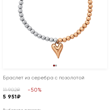
Браслет из серебра с позолотой
-
50
%
11 902
₽
5 951
₽
Выберите размер: