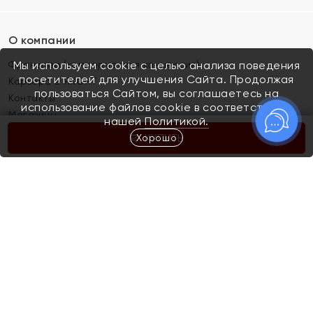
О компании
Франшиза (коммерческая концессия)
Мы используем cookie с целью анализа поведения
посетителей для улучшения Сайта. Продолжая
Карьера в ЯХОНТ
пользоваться Сайтом, вы соглашаетесь на
Контакты
использование файлов cookie в соответствии с
Магазины
нашей
Политикой.
Хорошо
КУПИТЬ
Покупателям
Как определить размер украшения
Киров
Акции
Магазины
Скупка и обмен золота
Отзывы
Электронный подарочный сертификат
Помолвка и свадьба
Правила пользования Электронным
Каталог
подарочным сертификатом «Яхонт»
Новинки
Доставка и оплата
Акции