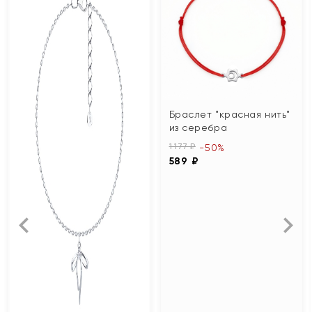
Браслет "красная нить"
из серебра
1 177 ₽
-50%
589 ₽