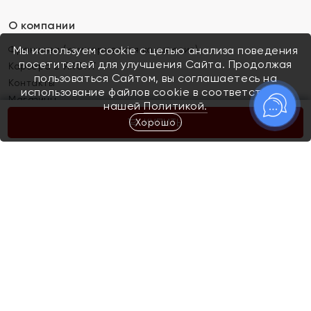
О компании
Франшиза (коммерческая концессия)
Мы используем cookie с целью анализа поведения
посетителей для улучшения Сайта. Продолжая
Карьера в ЯХОНТ
пользоваться Сайтом, вы соглашаетесь на
Контакты
использование файлов cookie в соответствии с
Магазины
нашей
Политикой.
Хорошо
КУПИТЬ
Покупателям
Как определить размер украшения
Киров
Акции
Магазины
Скупка и обмен золота
Отзывы
Электронный подарочный сертификат
Помолвка и свадьба
Правила пользования Электронным
Каталог
подарочным сертификатом «Яхонт»
Новинки
Доставка и оплата
Акции