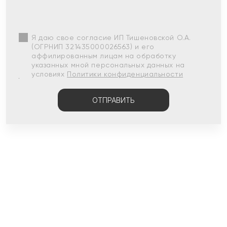
Я даю свое согласие ИП Тишеновской О.А.
(ОГРНИП 321435000026563) и его
аффилированным лицам на обработку
указанных мной персональных данных на
условиях
Политики конфиденциальности
ОТПРАВИТЬ