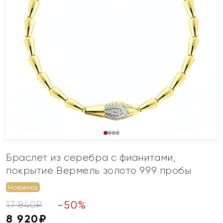
Браслет из серебра с фианитами,
покрытие Вермель золото 999 пробы
Новинка
-
50
%
17 840
₽
8 920
₽