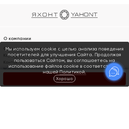
О компании
Франшиза (коммерческая концессия)
Мы используем cookie с целью анализа поведения
посетителей для улучшения Сайта. Продолжая
Карьера в ЯХОНТ
пользоваться Сайтом, вы соглашаетесь на
Контакты
использование файлов cookie в соответствии с
Магазины
нашей
Политикой.
Хорошо
КУПИТЬ
Покупателям
Как определить размер украшения
Киров
Акции
Магазины
Скупка и обмен золота
Отзывы
Электронный подарочный сертификат
Помолвка и свадьба
Правила пользования Электронным