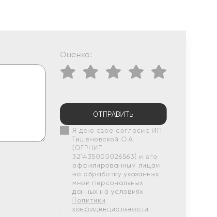
Оценка:
ОТПРАВИТЬ
Я даю свое согласие ИП
Тишеновской О.А.
(ОГРНИП
321435000026563) и его
аффилированным лицам
на обработку указанных
мной персональных
данных на условиях
Политики
конфиденциальности