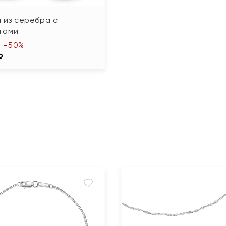
 из серебра с
тами
-50%
₽