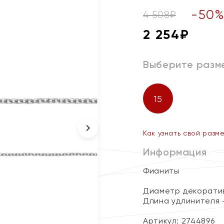
-
50
4 508
₽
2 254
₽
Выберите разм
15
Как узнать свой разм
Информация
Фианиты
Диаметр декоратив
Длина удлинителя -
Артикул: 2744896