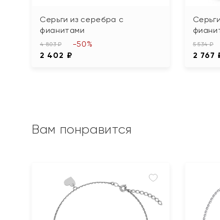
Серьги из серебра с
Серьги
фианитами
фиани
-50%
4 803 ₽
5 534 ₽
2 402 ₽
2 767 
Вам понравится