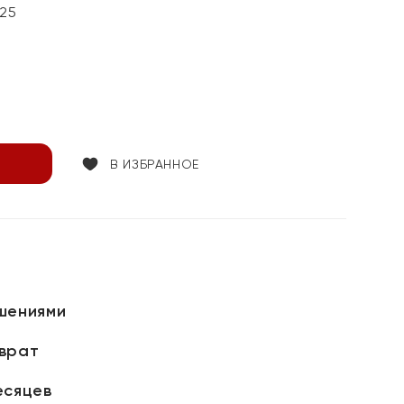
25
В ИЗБРАННОЕ
шениями
зврат
есяцев