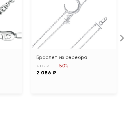
Браслет из серебра
Б
п
-50%
4 172 ₽
2 086 ₽
1 
8