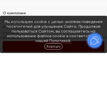
О компании
Франшиза (коммерческая концессия)
Мы используем cookie с целью анализа поведения
посетителей для улучшения Сайта. Продолжая
Карьера в ЯХОНТ
пользоваться Сайтом, вы соглашаетесь на
Контакты
использование файлов cookie в соответствии с
Магазины
нашей
Политикой.
Хорошо
КУПИТЬ
Покупателям
Как определить размер украшения
Киров
Акции
Магазины
Скупка и обмен золота
Отзывы
Электронный подарочный сертификат
Помолвка и свадьба
Правила пользования Электронным
Каталог
подарочным сертификатом «Яхонт»
Новинки
Доставка и оплата
Акции