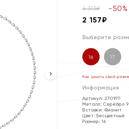
-
50
%
4 313
₽
2 157
₽
Выберите разм
16
17
Как узнать свой разм
Информация
Артикул: 2709111
Металл:
Серебро 9
Вставки:
Фианит
Цвет:
Бесцветный
Размер:
16