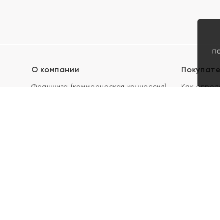
п
О компании
Покупат
Франшиза (коммерческая концессия)
Как опред
Карьера в ЯХОНТ
Акции
Контакты
Скупка и 
Магазины
Отзывы
Электронн
Правила п
подарочны