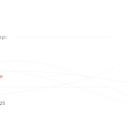
ер:
ер
25