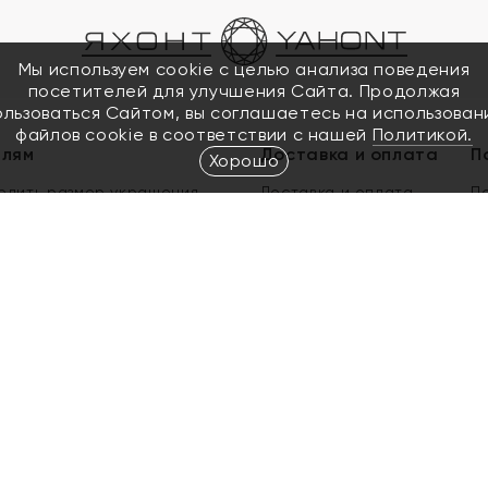
Мы используем cookie с целью анализа поведения
посетителей для улучшения Сайта. Продолжая
ользоваться Сайтом, вы соглашаетесь на использован
файлов cookie в соответствии с нашей
Политикой.
елям
Доставка и оплата
П
Хорошо
елить размер украшения
Доставка и оплата
П
п
обмен золота
ый подарочный сертификат
ользования Электронным
м сертификатом «Яхонт»