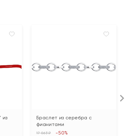
 из
Браслет из серебра с
Б
фианитами
ф
-50%
17 063 ₽
20