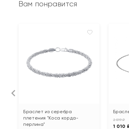
Вам понравится
Браслет из серебра
Брасл
плетения "Коса корда-
2 019 ₽
перлина"
1 010 