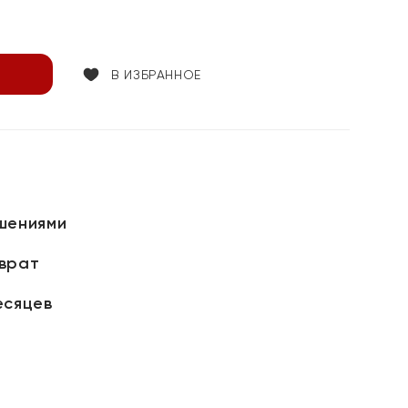
В ИЗБРАННОЕ
шениями
зврат
есяцев