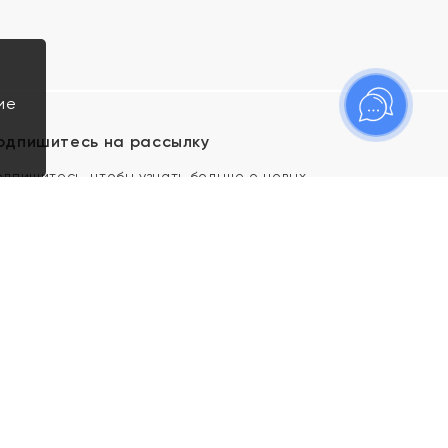
ие
одпишитесь на рассылку
одпишитесь, чтобы узнать больше о новых
оступлениях, новостях и спецпредложениях Яхонт!
Я даю свое согласие ИП Тишеновской О.А.
(ОГРНИП 321435000026563) и его
аффилированным лицам на обработку указанных