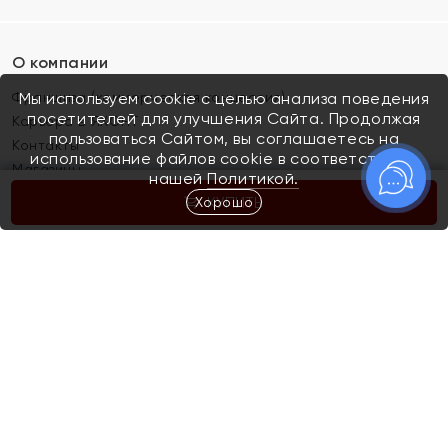
О компании
Франшиза (коммерческая концессия)
Мы используем cookie с целью анализа поведения
посетителей для улучшения Сайта. Продолжая
Карьера в ЯХОНТ
пользоваться Сайтом, вы соглашаетесь на
Контакты
использование файлов cookie в соответствии с
Магазины
нашей
Политикой.
Хорошо
КУПИТЬ
Покупателям
Как определить размер украшения
Киров
Акции
Магазины
Скупка и обмен золота
Отзывы
Электронный подарочный сертификат
Помолвка и свадьба
Правила пользования Электронным
Каталог
подарочным сертификатом «Яхонт»
Новинки
Доставка и оплата
Акции