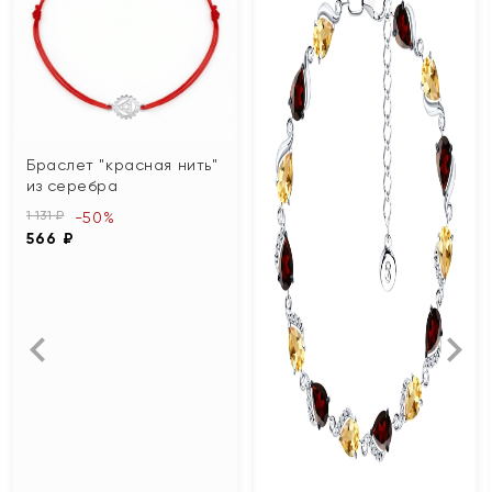
Браслет "красная нить"
из серебра
1 131 ₽
-50%
566 ₽