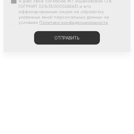
Я даю свое согласие ИП Тишеновской О.А.
(ОГРНИП 321435000026563) и его
аффилированным лицам на обработку
указанных мной персональных данных на
условиях
Политики конфиденциальности
ОТПРАВИТЬ