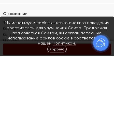
О компании
Франшиза (коммерческая концессия)
Мы используем cookie с целью анализа поведения
посетителей для улучшения Сайта. Продолжая
Карьера в ЯХОНТ
пользоваться Сайтом, вы соглашаетесь на
Контакты
использование файлов cookie в соответствии с
Магазины
нашей
Политикой.
Хорошо
КУПИТЬ
Покупателям
Как определить размер украшения
Киров
Акции
Магазины
Скупка и обмен золота
Отзывы
Электронный подарочный сертификат
Помолвка и свадьба
Правила пользования Электронным
Каталог
подарочным сертификатом «Яхонт»
Новинки
Доставка и оплата
Акции