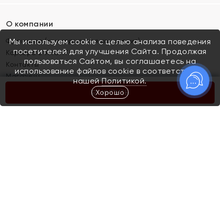
О компании
Франшиза (коммерческая концессия)
Мы используем cookie с целью анализа поведения
посетителей для улучшения Сайта. Продолжая
Карьера в ЯХОНТ
пользоваться Сайтом, вы соглашаетесь на
Контакты
использование файлов cookie в соответствии с
Магазины
нашей
Политикой.
Хорошо
КУПИТЬ
Покупателям
Как определить размер украшения
Киров
Акции
Магазины
Скупка и обмен золота
Отзывы
Электронный подарочный сертификат
Помолвка и свадьба
Правила пользования Электронным
Каталог
подарочным сертификатом «Яхонт»
Новинки
Доставка и оплата
Акции