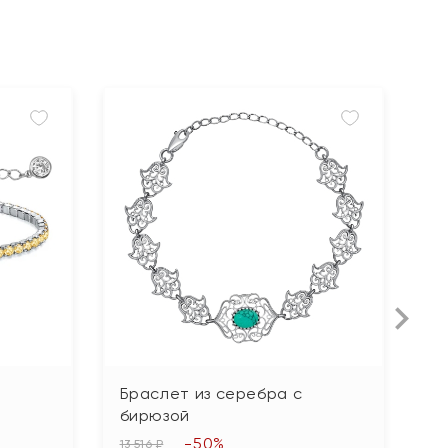
Н
Браслет из серебра с
Б
бирюзой
а
-50%
13 516 ₽
12