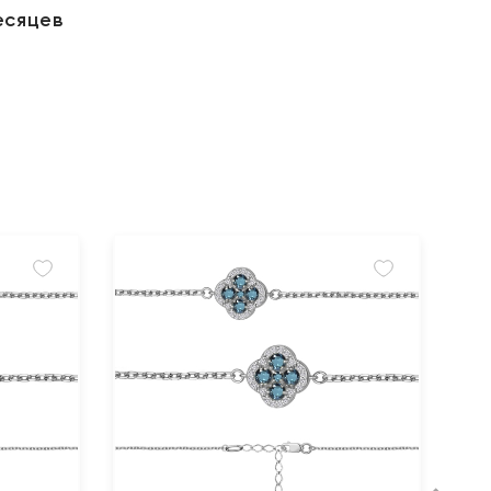
есяцев