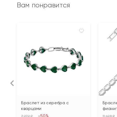
Вам понравится
Браслет из серебра с
Брасле
кварцами
фиани
-50%
7 272 ₽
11 428 ₽