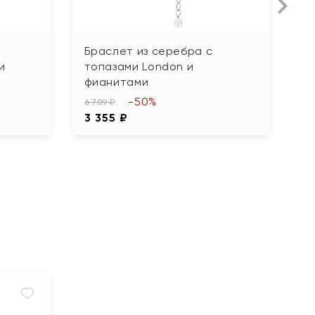
Браслет из серебра с
Б
и
топазами London и
х
фианитами
6 
-50%
3
6 709 ₽
3 355 ₽