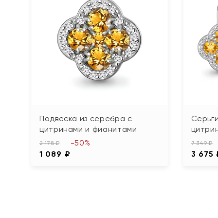
Подвеска из серебра с
Серьги
цитринами и фианитами
цитри
-50%
2 178 ₽
7 349 ₽
1 089 ₽
3 675 