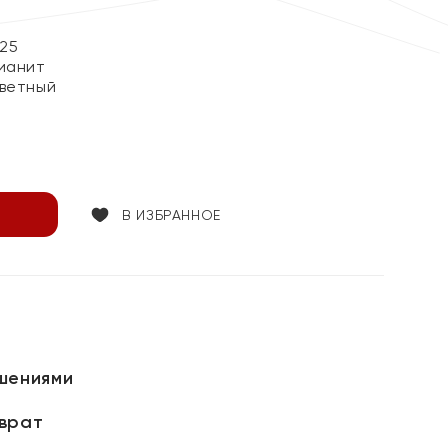
25
ианит
ветный
В ИЗБРАННОЕ
шениями
зврат