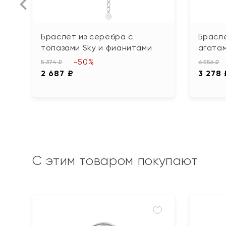
Браслет из серебра с
Брасле
топазами Sky и фианитами
агата
-50%
5 374 ₽
6 556 ₽
2 687 ₽
3 278 
С этим товаром покупают