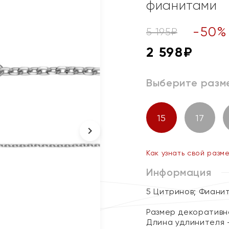
фианитами
-
50
%
5 195
₽
2 598
₽
Выберите разм
15
17
Как узнать свой разм
Информация
5 Цитринов; Фиани
Размер декоративног
Длина удлинителя -