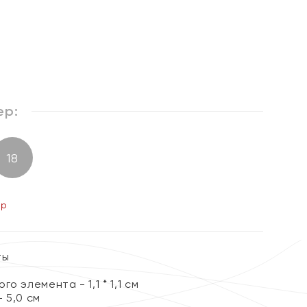
ер:
18
ер
ты
о элемента - 1,1 * 1,1 см
 5,0 см