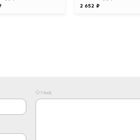
₽
2 652 ₽
Отзыв: