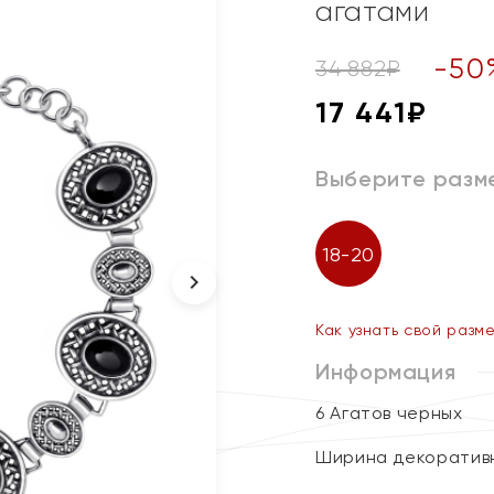
агатами
-
50
34 882
₽
17 441
₽
Выберите разм
18-20
Как узнать свой разм
Информация
6 Агатов черных
Ширина декоративн