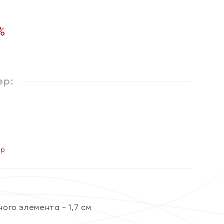
%
ер:
ер
ого элемента - 1,7 см