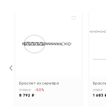
Браслет из серебра
Брасл
-50%
17 584 ₽
3 365 ₽
8 792 ₽
1 683 