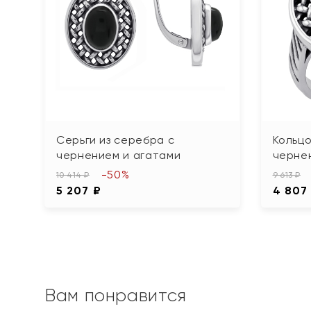
Серьги из серебра с
Кольцо
чернением и агатами
черне
-50%
10 414 ₽
9 613 ₽
5 207 ₽
4 807
Вам понравится