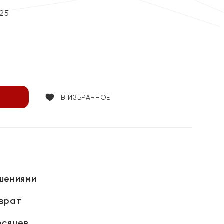
25
В ИЗБРАННОЕ
шениями
зврат
есяцев