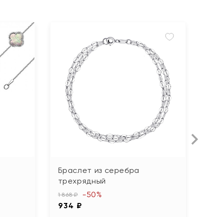
Браслет из серебра
Б
трехрядный
о
-50%
1 868 ₽
4 
934 ₽
2