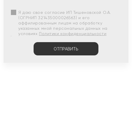
Я даю свое согласие ИП Тишеновской О.А.
(ОГРНИП 321435000026563) и его
аффилированным лицам на обработку
указанных мной персональных данных на
условиях
Политики конфиденциальности
ОТПРАВИТЬ