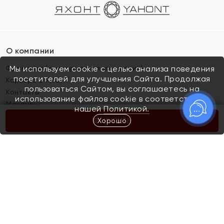
О компании
Франшиза (коммерческая концессия)
Мы используем cookie с целью анализа поведения
посетителей для улучшения Сайта. Продолжая
Карьера в ЯХОНТ
пользоваться Сайтом, вы соглашаетесь на
Контакты
использование файлов cookie в соответствии с
Магазины
нашей
Политикой.
Хорошо
КУПИТЬ
Покупателям
Как определить размер украшения
Киров
Акции
Магазины
Скупка и обмен золота
Отзывы
Электронный подарочный сертификат
Помолвка и свадьба
Правила пользования Электронным
Каталог
подарочным сертификатом «Яхонт»