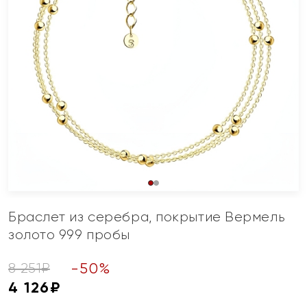
Браслет из серебра, покрытие Вермель
золото 999 пробы
-
50
%
8 251
₽
4 126
₽