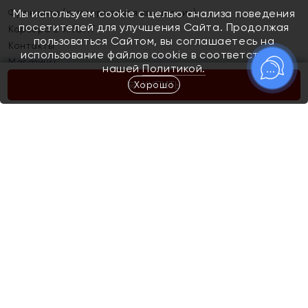
Франшиза (коммерческая концессия)
Мы используем cookie с целью анализа поведения
посетителей для улучшения Сайта. Продолжая
Карьера в ЯХОНТ
пользоваться Сайтом, вы соглашаетесь на
Контакты
использование файлов cookie в соответствии с
Магазины
нашей
Политикой.
Хорошо
КУПИТЬ
Покупателям
Как определить размер украшения
Киров
Акции
Магазины
Скупка и обмен золота
Отзывы
Электронный подарочный сертификат
Помолвка и свадьба
Правила пользования Электронным
Каталог
подарочным сертификатом «Яхонт»
Новинки
Доставка и оплата
Акции
Скупка и обмен золота
Доставка и оплата