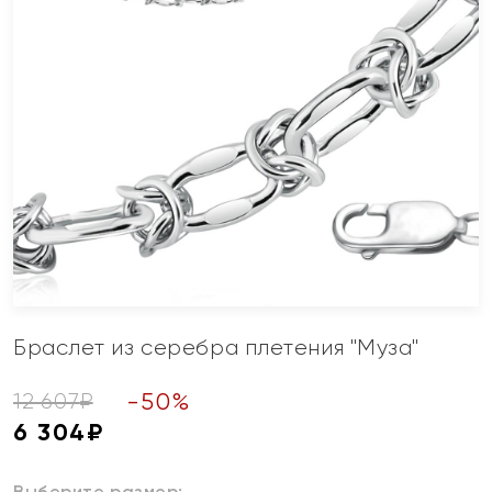
Браслет из серебра плетения "Муза"
-
50
%
12 607
₽
6 304
₽
Выберите размер: