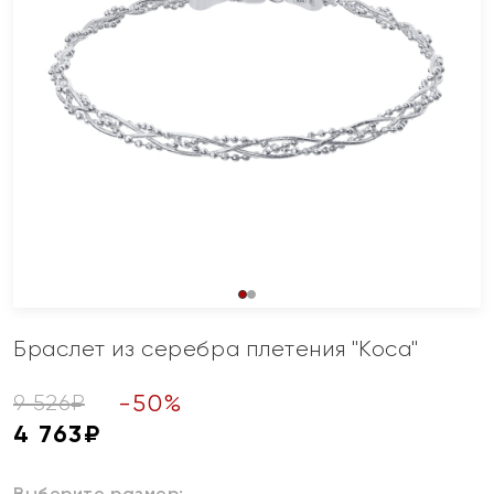
Браслет из серебра плетения "Коса"
-
50
%
9 526
₽
4 763
₽
Выберите размер: