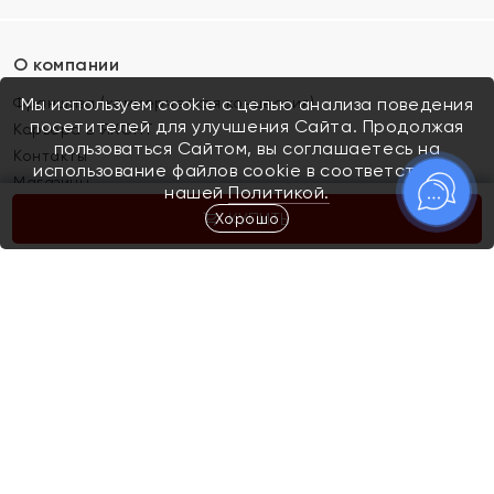
О компании
Франшиза (коммерческая концессия)
Мы используем cookie с целью анализа поведения
посетителей для улучшения Сайта. Продолжая
Карьера в ЯХОНТ
пользоваться Сайтом, вы соглашаетесь на
Контакты
использование файлов cookie в соответствии с
Магазины
нашей
Политикой.
Хорошо
КУПИТЬ
Покупателям
Как определить размер украшения
Киров
Акции
Магазины
Скупка и обмен золота
Отзывы
Электронный подарочный сертификат
Помолвка и свадьба
Правила пользования Электронным
Каталог
подарочным сертификатом «Яхонт»
Новинки
Доставка и оплата
Акции