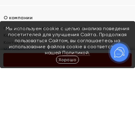
О компании
Франшиза (коммерческая концессия)
Мы используем cookie с целью анализа поведения
посетителей для улучшения Сайта. Продолжая
Карьера в ЯХОНТ
пользоваться Сайтом, вы соглашаетесь на
Контакты
использование файлов cookie в соответствии с
Магазины
нашей
Политикой.
Хорошо
КУПИТЬ
Покупателям
Как определить размер украшения
Киров
Акции
Магазины
Скупка и обмен золота
Отзывы
Электронный подарочный сертификат
Помолвка и свадьба
Правила пользования Электронным
Каталог
подарочным сертификатом «Яхонт»
Новинки
Доставка и оплата
Акции