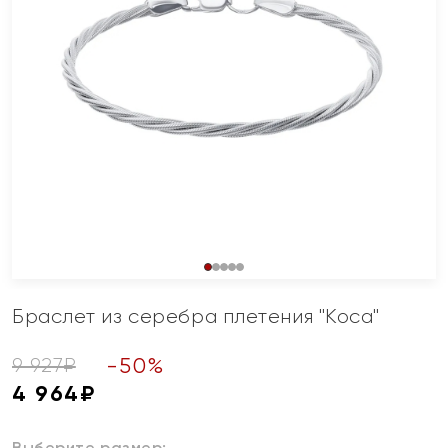
Браслет из серебра плетения "Коса"
-
50
%
9 927
₽
4 964
₽
Выберите размер: