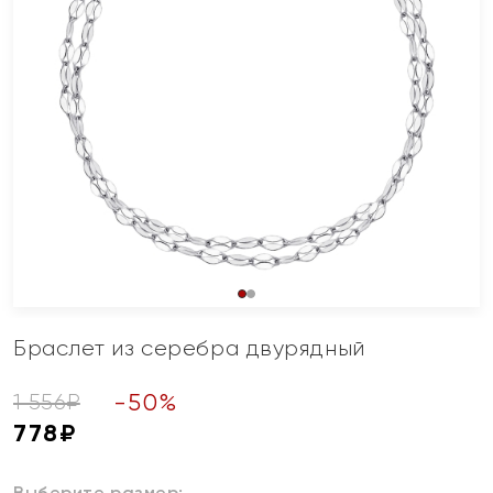
Браслет из серебра двурядный
-
50
%
1 556
₽
778
₽
Выберите размер: