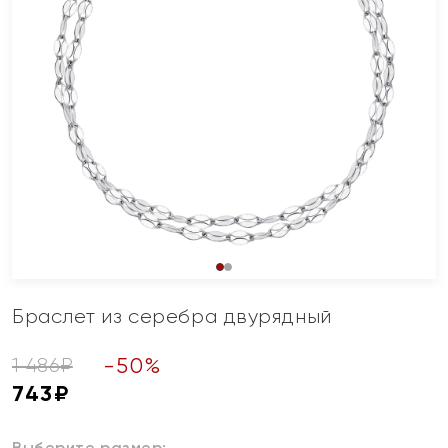
Браслет из серебра двурядный
-
50
%
1 486
₽
743
₽
Выберите размер: