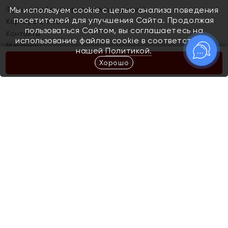
Франшиза (коммерческая концессия)
Мы используем cookie с целью анализа поведения
посетителей для улучшения Сайта. Продолжая
Карьера в ЯХОНТ
пользоваться Сайтом, вы соглашаетесь на
Контакты
использование файлов cookie в соответствии с
Магазины
нашей
Политикой.
Хорошо
КУПИТЬ
Покупателям
Как определить размер украшения
Киров
Акции
Магазины
Скупка и обмен золота
Отзывы
Электронный подарочный сертификат
Помолвка и свадьба
Правила пользования Электронным
Каталог
подарочным сертификатом «Яхонт»
Новинки
Доставка и оплата
Акции
Скупка и обмен золота
Доставка и оплата