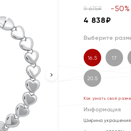
-
50
%
9 675
₽
4 838
₽
Выберите разм
16.5
17
20.5
Как узнать свой разм
Информация
Ширина украшения 