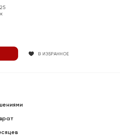
25
ок
В ИЗБРАННОЕ
шениями
зврат
есяцев