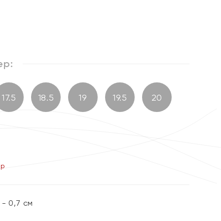
ер:
17.5
18.5
19
19.5
20
ер
- 0,7 см