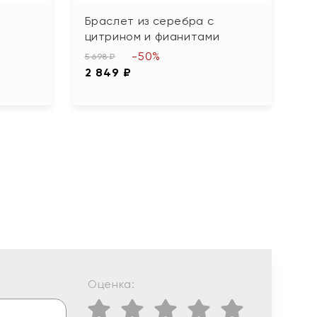
Браслет из серебра с
Б
цитрином и фианитами
ф
-50%
5 698 ₽
5 
2 849 ₽
2
Оценка: