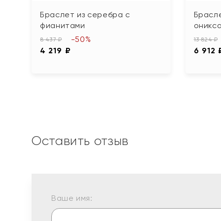
Браслет из серебра с
Брасле
фианитами
оникс
-50%
8 437 ₽
13 824 ₽
4 219 ₽
6 912 
Оставить отзыв
Ваше имя: