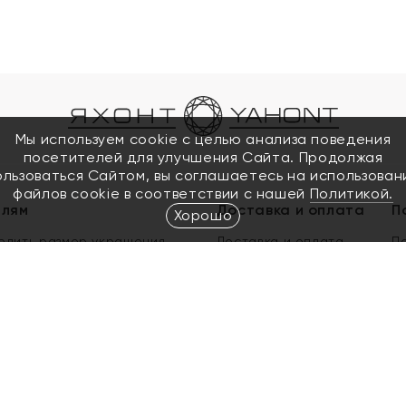
Мы используем cookie с целью анализа поведения
посетителей для улучшения Сайта. Продолжая
ользоваться Сайтом, вы соглашаетесь на использован
файлов cookie в соответствии с нашей
Политикой.
елям
Доставка и оплата
П
Хорошо
елить размер украшения
Доставка и оплата
П
п
обмен золота
ый подарочный сертификат
ользования Электронным
м сертификатом «Яхонт»