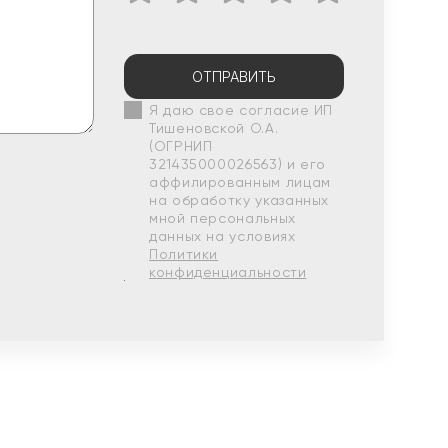
ОТПРАВИТЬ
Я даю свое согласие ИП
Тишеновской О.А.
(ОГРНИП
321435000026563) и его
аффилированным лицам
на обработку указанных
мной персональных
данных на условиях
Политики
конфиденциальности