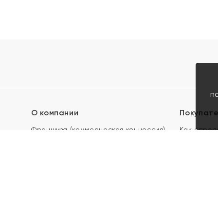
п
О компании
Покупат
Франшиза (коммерческая концессия)
Как опред
Карьера в ЯХОНТ
Акции
Контакты
Скупка и 
Магазины
Отзывы
Электронн
Правила п
подарочны