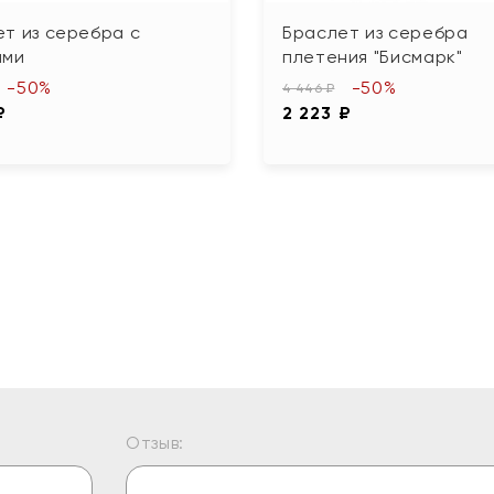
т из серебра с
Браслет из серебра
ами
плетения "Бисмарк"
-50%
-50%
4 446 ₽
₽
2 223 ₽
Отзыв: