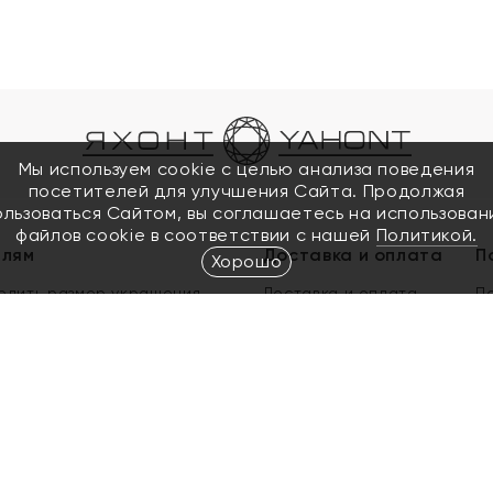
Мы используем cookie с целью анализа поведения
посетителей для улучшения Сайта. Продолжая
ользоваться Сайтом, вы соглашаетесь на использован
файлов cookie в соответствии с нашей
Политикой.
елям
Доставка и оплата
П
Хорошо
елить размер украшения
Доставка и оплата
П
п
обмен золота
ый подарочный сертификат
ользования Электронным
м сертификатом «Яхонт»