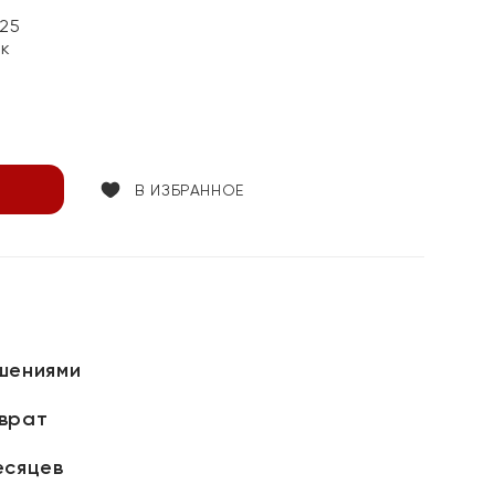
25
ок
В ИЗБРАННОЕ
шениями
зврат
есяцев