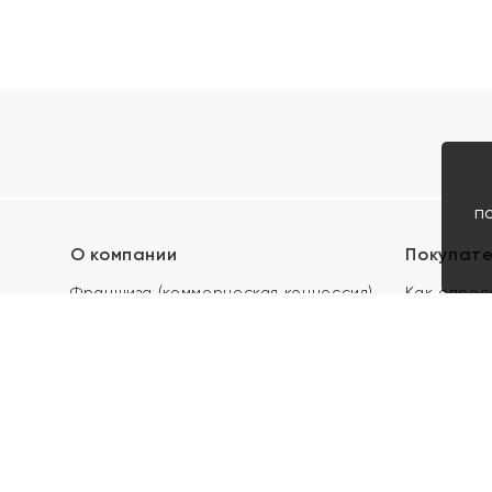
п
О компании
Покупат
Франшиза (коммерческая концессия)
Как опред
Карьера в ЯХОНТ
Акции
Контакты
Скупка и 
Магазины
Отзывы
Электронн
Правила п
подарочны