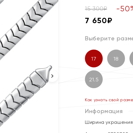
-
50
15 300
₽
7 650
₽
Выберите разм
17
18
21.5
Как узнать свой разм
Информация
Ширина украшения 