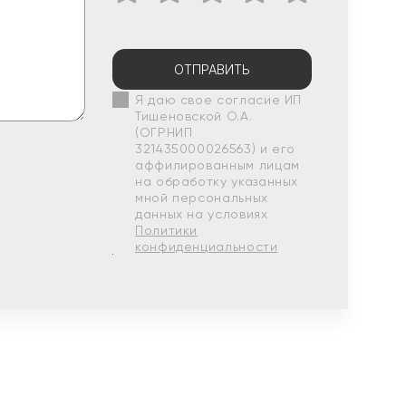
ОТПРАВИТЬ
Я даю свое согласие ИП
Тишеновской О.А.
(ОГРНИП
321435000026563) и его
аффилированным лицам
на обработку указанных
мной персональных
данных на условиях
Политики
конфиденциальности