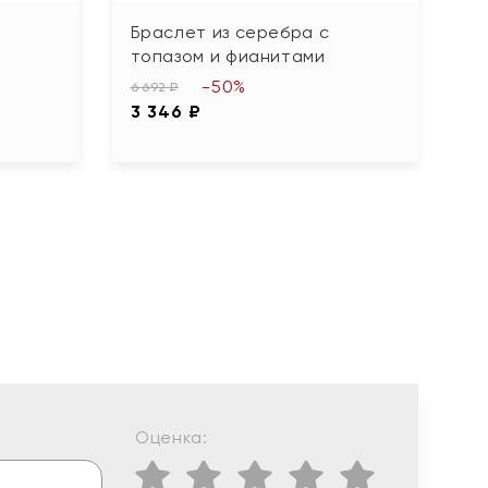
Браслет из серебра с
Б
топазом и фианитами
3 
-50%
1
6 692 ₽
3 346 ₽
Оценка: