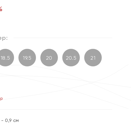
%
ер:
18.5
19.5
20
20.5
21
ер
- 0,9 см