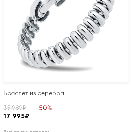
Браслет из серебра
-
50
%
35 989
₽
17 995
₽
Выберите размер: