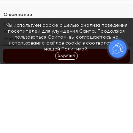
О компании
Франшиза (коммерческая концессия)
Мы используем cookie с целью анализа поведения
посетителей для улучшения Сайта. Продолжая
Карьера в ЯХОНТ
пользоваться Сайтом, вы соглашаетесь на
Контакты
использование файлов cookie в соответствии с
Магазины
нашей
Политикой.
Хорошо
КУПИТЬ
Покупателям
Как определить размер украшения
Киров
Акции
Магазины
Скупка и обмен золота
Отзывы
Электронный подарочный сертификат
Помолвка и свадьба
Правила пользования Электронным
Каталог
подарочным сертификатом «Яхонт»
Новинки
Доставка и оплата
Акции