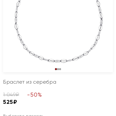
Браслет из серебра
-
50
%
1 049
₽
525
₽
Выберите размер: