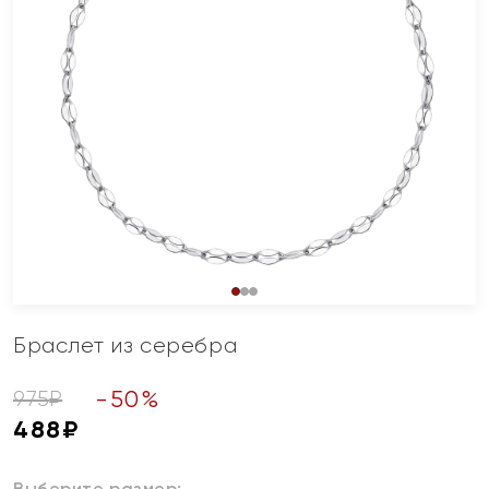
Браслет из серебра
-
50
%
975
₽
488
₽
Выберите размер: