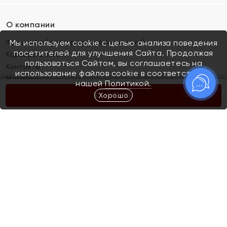
О компании
Франшиза (коммерческая концессия)
Мы используем cookie с целью анализа поведения
посетителей для улучшения Сайта. Продолжая
Карьера в ЯХОНТ
пользоваться Сайтом, вы соглашаетесь на
Контакты
использование файлов cookie в соответствии с
Магазины
нашей
Политикой.
Хорошо
КУПИТЬ
Покупателям
Как определить размер украшения
Киров
Акции
Магазины
Скупка и обмен золота
Отзывы
Электронный подарочный сертификат
Помолвка и свадьба
Правила пользования Электронным
Каталог
подарочным сертификатом «Яхонт»
Новинки
Доставка и оплата
Акции